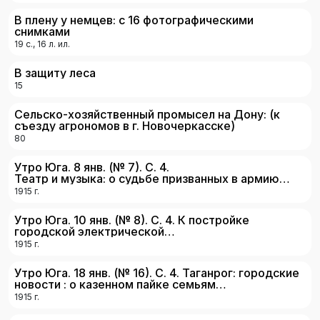
В плену у немцев: с 16 фотографическими
снимками
19 с., 16 л. ил.
В защиту леса
15
Сельско-хозяйственный промысел на Дону: (к
съезду агрономов в г. Новочеркасске)
80
Утро Юга. 8 янв. (№ 7). С. 4.
Театр и музыка: о судьбе призванных в армию
артистов и музыкантов
1915
г.
Утро Юга. 10 янв. (№ 8). С. 4. К постройке
городской электрической
станции: о необходимости постройки в Таганроге
1915
г.
электрической станции и связанными с этим
финансовыми трудностями возникшими из-
Утро Юга. 18 янв. (№ 16). С. 4. Таганрог: городские
за военного времени
новости : о казенном пайке семьям
запасных, о помощи беженцам
1915
г.
Кавказа, о благотворительности армянского
комитета