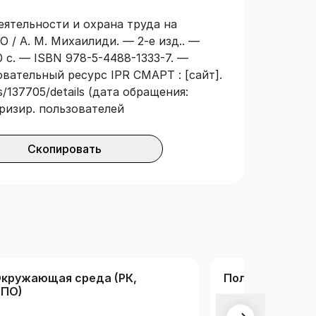
еятельности и охрана труда на
 / А. М. Михаилиди. — 2-е изд.. —
 с. — ISBN 978-5-4488-1333-7. —
овательный ресурс IPR СМАРТ : [сайт].
/137705/details (дата обращения:
оризир. пользователей
Скопировать
кружающая среда (РК,
Полная коллек
ПО)