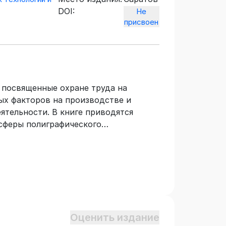
DOI:
Не
присвоен
, посвященные охране труда на
ых факторов на производстве и
ятельности. В книге приводятся
 сферы полиграфического
тствии с требованиями Федерального
андарта среднего профессионального
начено для студентов всех профессий
которых предусмотрено изучение
ности» и «Охрана труда».
Оценить издание