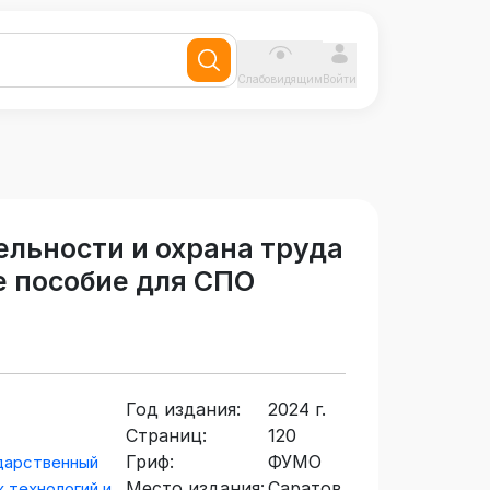
Слабовидящим
Войти
льности и охрана труда
е пособие для СПО
Год издания:
2024 г.
Страниц:
120
Гриф:
ФУМО
дарственный
Место издания:
Саратов
 технологий и