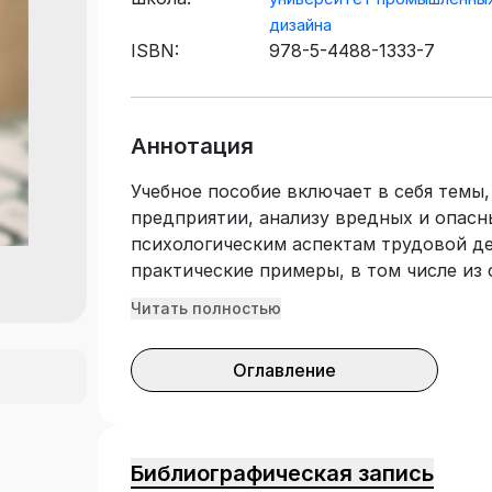
дизайна
ISBN:
978-5-4488-1333-7
Аннотация
Учебное пособие включает в себя темы
предприятии, анализу вредных и опасн
психологическим аспектам трудовой де
практические примеры, в том числе из
производства. Подготовлено в соотве
Читать полностью
государственного образовательного ст
образования. Учебное пособие предназ
Оглавление
и специальностей, учебными планами 
дисциплин «Безопасность жизнедеятель
Библиографическая запись