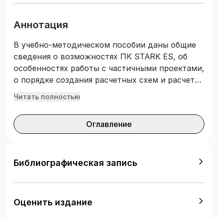
Аннотация
В учебно-методическом пособии даны общие
сведения о возможностях ПК STARK ES, об
особенностях работы с частичными проектами,
о порядке создания расчетных схем и расчета
железобетонных конструкций. Для
Читать полностью
обучающихся по направлениям подготовки
08.03.01 Строительство, 07.03.01 Архитектура,
Оглавление
07.03.02 Реконструкция и реставрация
архитектурного наследия и 08.05.01
Строительство уникальных зданий и
сооружений очной формы обучения.
Библиографическая запись
Оценить издание