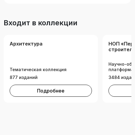
Входит в коллекции
Архитектура
НОП «Пер
строитель
инженерн
Научно-обр
Тематическая коллекция
платформа 
877 изданий
3484 издан
Подробнее