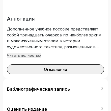
Аннотация
Дополненное учебное пособие представляет
собой тринадцать очерков по наиболее ярким
и малоизученным этапам в истории
художественного текстиля, размещенных в
хронологическом порядке. Каждая из глав
Читать полностью
повествует об отдельном текстильном
артефакте или феномене, затрагивая разные
Оглавление
эпохи, виды текстильных изделий, технику
исполнения, историю бытования. В
дополненное издание вошли разделы,
посвященные художественному текстилю XXI
Библиографическая запись
в. Подготовлено в соответствии с
требованиями Федерального государственного
образовательного стандарта высшего
Оценить издание