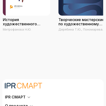
История
Творческие мастерские
художественного
по художественному
текстиля. Очерки
текстилю.
Митрофанова Н.Ю.
Дерябина Т.Ю., Пономарева
Технологические
К.С.
основы проектирования
изделий
IPR СМАРТ
О продукте