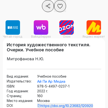
Читай-город
Вайлдберриз
Озон
Яндекс маркет
История художественного текстиля.
Очерки. Учебное пособие
Митрофанова Н.Ю.
Вид издания:
Учебное пособие
Издательство:
Ай Пи Ар Медиа
ISBN:
978-5-4497-0237-1
Год издания:
2022 г.
Страниц:
160
Место издания:
Москва
DOI:
https://doi.org/10.23682/120920