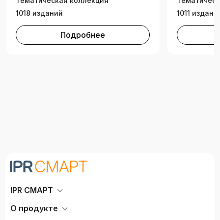
Тематическая коллекция
Тематическ
1018 изданий
1011 издани
Подробнее
IPR СМАРТ
О продукте