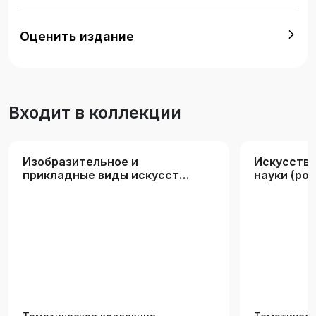
Оценить издание
Входит в коллекции
Изобразительное и
Искусство
прикладные виды искусств.
науки (рос
Дизайн