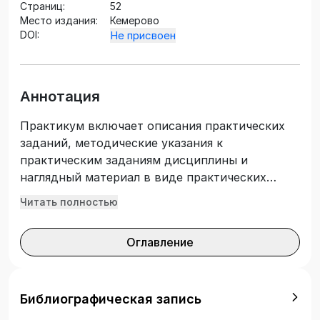
Страниц:
52
Место издания:
Кемерово
DOI:
Не присвоен
Аннотация
Практикум включает описания практических
заданий, методические указания к
практическим заданиям дисциплины и
наглядный материал в виде практических
работ, выполненных бакалаврами направления
Читать полностью
подготовки «Декоративно-прикладное
искусство и народные промыслы», профиль
Оглавление
«Художественная керамика», Кемеровского
государственного института культуры.
Библиографическая запись