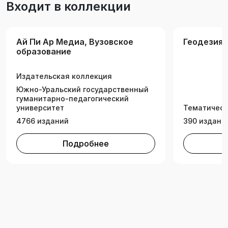
Входит в коллекции
маркшейдерского дела.
Ай Пи Ар Медиа, Вузовское
Геодезия.
образование
Издательская коллекция
Южно-Уральский государственный
гуманитарно-педагогический
университет
Тематическ
4766 изданий
390 издани
Подробнее