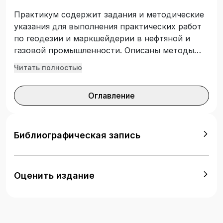
Практикум содержит задания и методические
указания для выполнения практических работ
по геодезии и маркшейдерии в нефтяной и
газовой промышленности. Описаны методы
работы с топографическими картами и
Читать полностью
маркшейдерскими планами, рассмотрены
устройство и принцип работы различных
Оглавление
геодезических приборов. Практикум
подготовлен с учетом требований
Федерального государственного
образовательного стандарта высшего
Библиографическая запись
образования. Предназначен для студентов,
обучающихся по специальности 21.05.04
«Горное дело», изучающих дисциплину
Оценить издание
«Геодезия и маркшейдерия». Может быть
использован студентами иных специальностей
и направлений, учебными планами которых
предусмотрено изучение курсов геодезии и