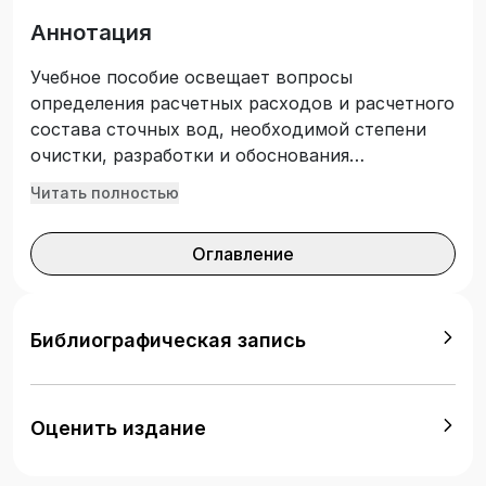
Аннотация
Учебное пособие освещает вопросы
определения расчетных расходов и расчетного
состава сточных вод, необходимой степени
очистки, разработки и обоснования
технологической схемы очистной станции.
Читать полностью
Рассмотрены конструкции отдельных
сооружений, принципы их работы и методики
Оглавление
расчета; приведены даны примеры расчетов
этих сооружений. Изложены принципы
проектирования генпланов очистных станций
и профилей высотного расположения
Библиографическая запись
сооружений на генплане. Учебное пособие
может быть использовано при изучении
дисциплин «Очистка и контроль качества
Оценить издание
природных и сточных вод», «Проектирование
элементов систем водоснабжения и