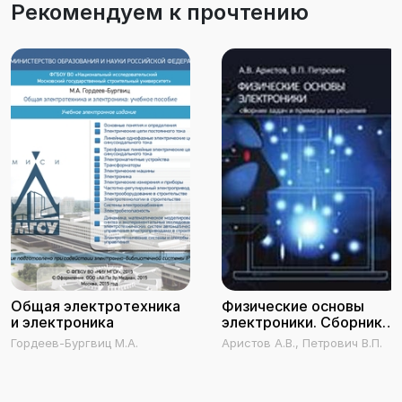
Рекомендуем к прочтению
Общая электротехника
Физические основы
и электроника
электроники. Сборник
задач и примеры их
Гордеев-Бургвиц М.А.
Аристов А.В., Петрович В.П.
решения