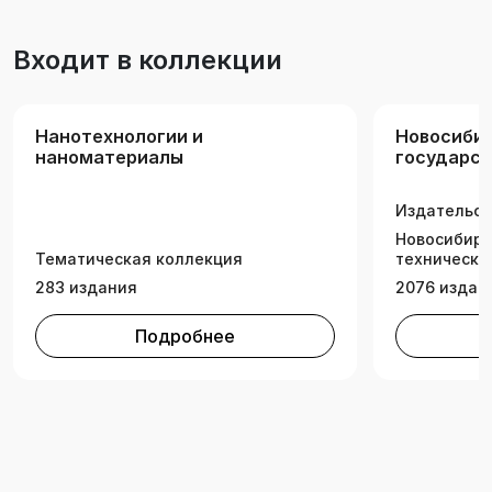
нелинейную электротехнику.
Входит в коллекции
Нанотехнологии и
Новосиби
наноматериалы
государс
техническ
Издательск
Новосибирс
Тематическая коллекция
технически
283 издания
2076 издан
Подробнее