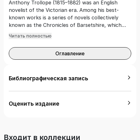
Anthony Trollope (1815–1882) was an English
novelist of the Victorian era. Among his best-
known works is a series of novels collectively
known as the Chronicles of Barsetshire, which
revolves around the imaginary county of
Читать полностью
Barsetshire. «The Golden Lion of Granpère» was
written when Trollope was at the height of his
Оглавление
popularity. The novel concerns the events in the
lives of an innkeeper\'s family; the relationship
between George Voss, the landlord\'s son, and his
beloved Marie, the rivalry between Voss and
Библиографическая запись
another suitor for Marie\'s hand in marriage, and
the results of a betrothal based on mutual
misunderstandings.
Оценить издание
Входит в коллекции