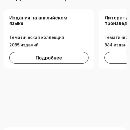
Издания на английском
Литерату
языке
произведе
иностранн
Тематическая коллекция
Тематическ
2085 изданий
884 издани
Подробнее