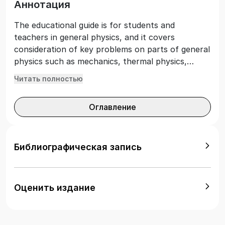
Аннотация
The educational guide is for students and
teachers in general physics, and it covers
consideration of key problems on parts of general
physics such as mechanics, thermal physics,
electricity, magnetism, optics, relativity, and
Читать полностью
quantum physics. The educational guide is for
bachelor students of IT majors studying general
Оглавление
physics. The educational manual corresponds to
the curriculum of the Physics discipline for IT
majors.
Библиографическая запись
Оценить издание