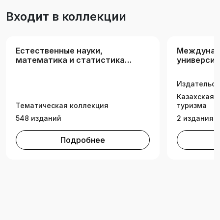
Входит в коллекции
Естественные науки,
Междунар
математика и статистика
универси
(РК)
информац
технологи
Издательск
Казахская 
Тематическая коллекция
туризма
548 изданий
2 издания
Подробнее