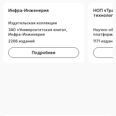
Инфра-Инженерия
НОП «Тра
технологи
Издательская коллекция
ЗАО «Университетская книга»,
Научно-обр
Инфра-Инженерия
платформа 
2266 изданий
1171 издани
Подробнее