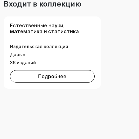
Входит в коллекцию
докторанттарға, кәсіби және техникалық білім
беретін колледж студенттеріне, жалпы және
арнаулы білім беретін мектеп оқушыларына
Естественные науки,
арналған.
математика и статистика
Издательская коллекция
Дарын
36 изданий
Подробнее