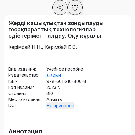
Жерді қашықтықтан зондылауды
геоақпараттық технологиялар
әдістерімен талдау. Оқу құралы
Керімбай Н.Н., Керімбай Б.С.
Вид издания:
Учебное пособие
Издательство:
Дарын
ISBN:
978-601-216-806-8
Год издания:
2023 г.
Страниц:
310
Место издания:
Алматы
DOI:
Не присвоен
Аннотация