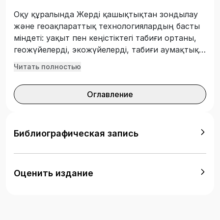
Оқу құралында Жерді қашықтықтан зондылау
және геоақпараттық технологиялардың басты
міндеті: уақыт пен кеңістіктегі табиғи ортаны,
геожүйелерді, экожүйелерді, табиғи аумақтық
кешендерді зерттеудің жоғары дәлдігіне
Читать полностью
мүмкіндік беретін геодеректерді өңдеу мен
нәтижелерін тұжырымдаудың жетілдірілген
Оглавление
әдістері қарастырылған. Геоақпараттық
технология – классикалық география және
картография дәстүрлерi мен әдiстерiн,
теориясын, қолданбалы математика,
Библиографическая запись
информатика және компьютерлiк техниканың
мүмкiншiлiктерiн үйлестіретін кешенді әдіс
болғандықтан ғылыми зерттеу жұмыстарында
Оценить издание
қолдану бойынша ұсыныстар берілген. Бұл оқу
құралы жаратылыс тану ғылымдары, география,
геоинформатика, картография және геодезия
мамандарына, бакалавр, магистр және