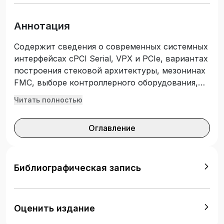
Аннотация
Содержит сведения о современных системных
интерфейсах cPCI Serial, VPX и PCIe, вариантах
построения стековой архитектуры, мезонинах
FMC, выборе контроллерного оборудования,
тенденциях в развитии АПК для
Читать полностью
промышленности и об АПК отечественных
производителей (ИНЭУМ, НВТ-Системы,
Оглавление
Фаствел, ОВЕН). Предназначено для изучения
дисциплины «Аппаратно-программные
комплексы информационных систем»
студентами очной и заочной форм обучения по
Библиографическая запись
направлению подготовки 09.03.02
«Информационные системы и технологии»
(уровень бакалавриат).
Оценить издание