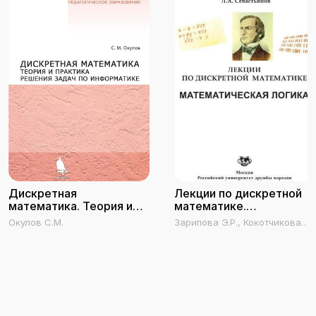
Дискретная
Лекции по дискретной
математика. Теория и
математике.
практика решения задач
Математическая логика
Окулов С.М.
Зарипова Э.Р., Кокотчикова
по информатике
М.Г., Севастьянов Л.А.