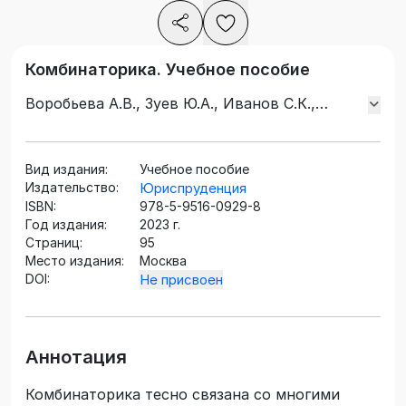
Комбинаторика. Учебное пособие
Воробьева А.В., Зуев Ю.А., Иванов С.К.,
Корнилов А.Я., Лановая А.В., Попович А.Э.,
Худжина М.В.
Вид издания:
Учебное пособие
Издательство:
Юриспруденция
ISBN:
978-5-9516-0929-8
Год издания:
2023 г.
Страниц:
95
Место издания:
Москва
DOI:
Не присвоен
Аннотация
Комбинаторика тесно связана со многими