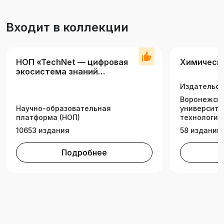
Входит в коллекции
НОП «TechNet — цифровая
Химически
экосистема знаний
технических вузов»
Издательск
Воронежски
Научно-образовательная
университе
платформа (НОП)
технологий
10653 издания
58 изданий
Подробнее