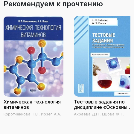
Рекомендуем к прочтению
Химическая технология
Тестовые задания по
витаминов
дисциплине «Основные
процессы и аппараты
Коротченкова Н.В., Иозеп А.А.
Акбаева Д.Н., Ешова Ж.Т.
химической технологии»