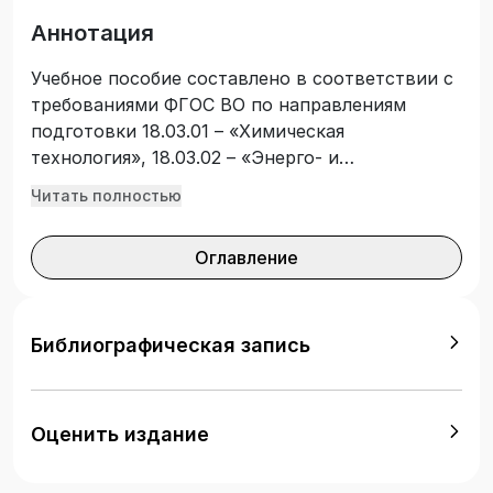
Аннотация
Учебное пособие составлено в соответствии с
требованиями ФГОС ВО по направлениям
подготовки 18.03.01 – «Химическая
технология», 18.03.02 – «Энерго- и
ресурсосберегающие процессы в химической
Читать полностью
технологии, нефтехимии и биотехнологии»,
20.03.01 – «Техносферная безопасность».
Оглавление
Представленный материал направлен на
закрепление знаний по основным химическим
производствам и реакторам, применяемым в
химической промышленности.
Библиографическая запись
Оценить издание