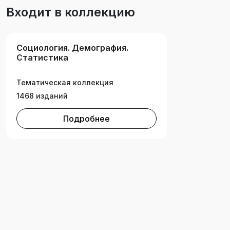
повседневность.Эта книга — сборник эссе,
Входит в коллекцию
каждое из которых показывает, в каких
направлениях может развиваться левая
критика, которой, по мнению Гребера,
Социология. Демография.
бюрократии остро не хватает.
Статистика
Тематическая коллекция
1468 изданий
Подробнее