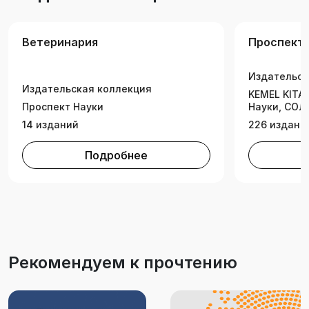
Ветеринария (специалитет).
Ветеринария
Проспект 
Издательск
Издательская коллекция
KEMEL KITAP
Проспект Науки
Науки, СОЛ
14 изданий
226 издани
Подробнее
Рекомендуем к прочтению