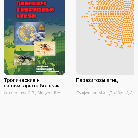
Тропические и
Паразитозы птиц
паразитарные болезни
Жаворонок С.В., Мицура В.М.,
Лутфуллин М.Х., Долбин Д.А.,
Красавцев Е.Л., Михайлов
Мингалеев Д.Н., Гиззатуллин
М.И., Карпов И.А., Семенов
Р.Р.
В.М.