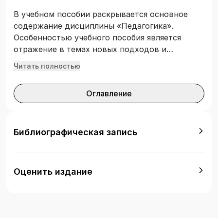
В учебном пособии раскрывается основное
содержание дисциплины «Педагогика».
Особенностью учебного пособия является
отражение в темах новых подходов и
трактовок, новейших тенденций мирового
Читать полностью
развития педагогической теории и практики,
нацеленных в результате на
Оглавление
компетентностную, мобильную и креативную
личность будущего педагога с активной
мировоззренческой позицией. Структура
учебного пособия включает основной,
Библиографическая запись
дополнительно-разъясняющий текст,
содержит аппарат усвоения, наглядно-
иллюстративный материал. Рекомендуется для
Оценить издание
бакалавров, а также магистрантов
непедагогических специальностей,
докторантов и преподавателей
педагогических вузов.