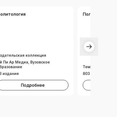
олитология
Политология. 
здательская коллекция
й Пи Ар Медиа, Вузовское
бразование
Тематическая ко
3 издания
803 издания
Подробнее
Под