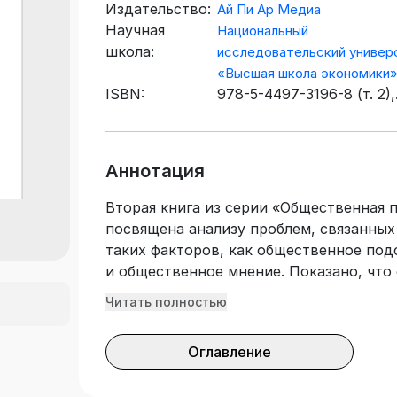
Издательство:
Ай Пи Ар Медиа
Научная
Национальный
школа:
исследовательский универ
«Высшая школа экономики
ISBN:
978-5-4497-3196-8 (т. 2),
978-5-4497-3032-9
Аннотация
Вторая книга из серии «Общественная 
посвящена анализу проблем, связанных
таких факторов, как общественное по
и общественное мнение. Показано, что
свой состав скрытую, точнее сказать,
Читать полностью
человека, а следовательно, и с трудо
артикуляции форму социально значимы
Оглавление
совпадающих эмоционально-чувственны
повседневно повторяющихся ситуациях