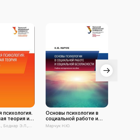
 психология.
Основы психологии в
Социаль
ая теория и
социальной работе и
социальной
, Боднар Э.Л.,
Марчук Н.Ю.
Сухов А.Н.
безопасности
, Оконечникова
Лафуткин 
ьм А.М.,