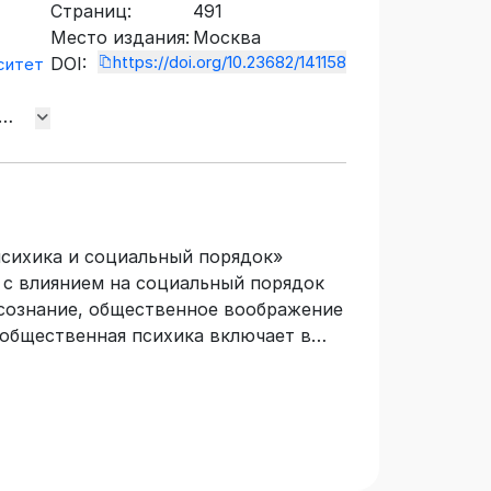
Страниц:
491
Место издания:
Москва
https://doi.org/10.23682/141158
DOI:
ситет
»
психика и социальный порядок»
 с влиянием на социальный порядок
дсознание, общественное воображение
 общественная психика включает в
 неявную для каждого отдельного
м поддающуюся вербальной
х переживаний людей, относительно
х реакций в сходных для них,
 их совместной жизнедеятельности.