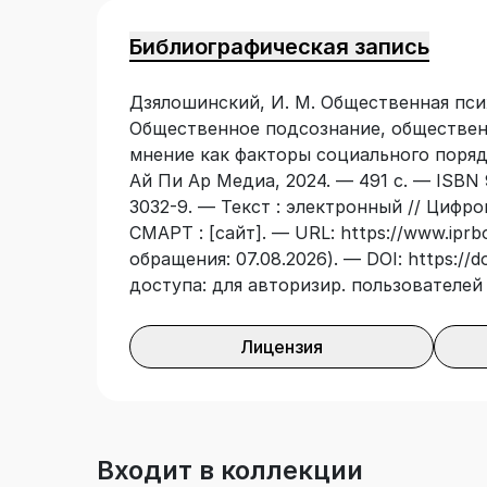
Издание представляет интерес для спе
экономики, психологии и в целом для 
Библиографическая запись
гуманитарных отраслей знания, в частн
политологов. Будет полезно для студе
Дзялошинский, И. М. Общественная псих
старших курсов высших учебных завед
Общественное подсознание, обществен
мнение как факторы социального порядк
Ай Пи Ар Медиа, 2024. — 491 с. — ISBN 
3032-9. — Текст : электронный // Цифр
СМАРТ : [сайт]. — URL: https://www.iprbo
обращения: 07.08.2026). — DOI: https://d
доступа: для авторизир. пользователей
Лицензия
Входит в коллекции