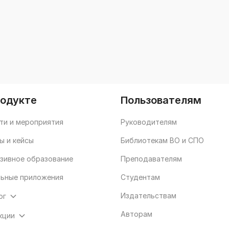
Сыманюк Э.Э.
родукте
Пользователям
ти и мероприятия
Руководителям
ы и кейсы
Библиотекам ВО и СПО
зивное образование
Преподавателям
ьные приложения
Студентам
Издательствам
ог
Авторам
кции