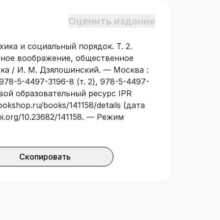
циалистов в области социологии,
широкого круга исследователей
Оценить издание
ости философов, культурологов,
нтов гуманитарных направлений
ика и социальный порядок. Т. 2.
ений.
ное воображение, общественное
а / И. М. Дзялошинский. — Москва :
978-5-4497-3196-8 (т. 2), 978-5-4497-
овой образовательный ресурс IPR
okshop.ru/books/141158/details (дата
oi.org/10.23682/141158. — Режим
Скопировать