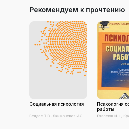
Рекомендуем к прочтению
Социальная психология
Психология с
работы
Бендас Т.В., Якиманская И.С.,
Галасюк И.Н., Кр
Молокостова А.М., Трифонова
Шинина Т.В.
Е.А.