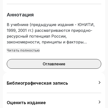
Аннотация
В учебнике (предыдущие издания - ЮНИТИ,
1999, 2001 гг.) рассматриваются природно-
ресурсный потенциал России,
закономерности, принципы и факторы
размещения производительных сил,
Читать полностью
раскрываются основы экономического
районирования страны на современном этапе
Оглавление
укрепления федерализма. Обсуждается
актуальная проблема населения и трудовых
ресурсов. Дается экономико-географический
анализ федеральных округов и
Библиографическая запись
территориальной организации их хозяйств.
Уделяется внимание современному состоянию
внешнеэкономических связей России с
Оценить издание
зарубежными странами. Для студентов,