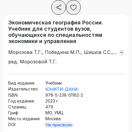
Экономическая география России.
Учебник для студентов вузов,
обучающихся по специальностям
экономики и управления
Морозова Т.Г., Победина М.П., Шишов С.С.,
Барменкова Н.А., Шубцова Л.В., Семикина
ред. Морозовой Т.Г.
Г.Ю., Борзов С.М.
Вид издания:
Учебник
Издательство:
ЮНИТИ-ДАНА
ISBN:
978-5-238-01162-2
Год издания:
2023 г.
Страниц:
479
Гриф:
МО, УМЦ
Место издания:
Москва
DOI:
Не присвоен