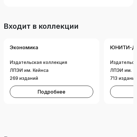
аспирантов и преподавателей экономических
вузов, а также работников экономических
служб предприятий и организаций.
Входит в коллекции
Экономика
ЮНИТИ-Д
Издательская коллекция
Издательск
ЛПЭИ им. Кейнса
ЛПЭИ им. К
269 изданий
713 издани
Подробнее