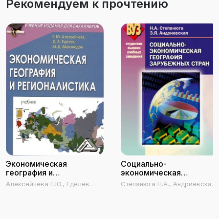
Рекомендуем к прочтению
Экономическая
Социально-
география и
экономическая
регионалистика
география зарубежных
Алексейчева Е.Ю., Еделев
Степанюга Н.А., Андриевская
стран
Д.А., Магомедов М.Д.
З.Я.