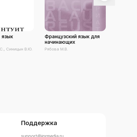
 язык
Французский язык для
Английс
начинающих
С., Синицын В.Ю.
Рябова М.В.
Восковска
Поддержка
support@iprmedia.ru