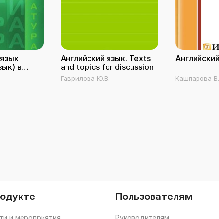
 язык
Английский язык. Texts
Английский
зык) в
and topics for discussion
льной
Гаврилова Ю.В.
Кашпарова В.
и
родукте
Пользователям
ти и мероприятия
Руководителям