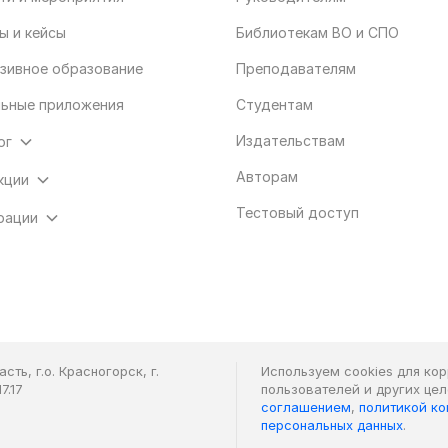
ы и кейсы
Библиотекам ВО и СПО
зивное образование
Преподавателям
ьные приложения
Студентам
Издательствам
ог
Авторам
кции
Тестовый доступ
рации
ть, г.о. Красногорск, г.
Используем cookies для ко
7.17
пользователей и других це
соглашением
,
политикой к
персональных данных
.