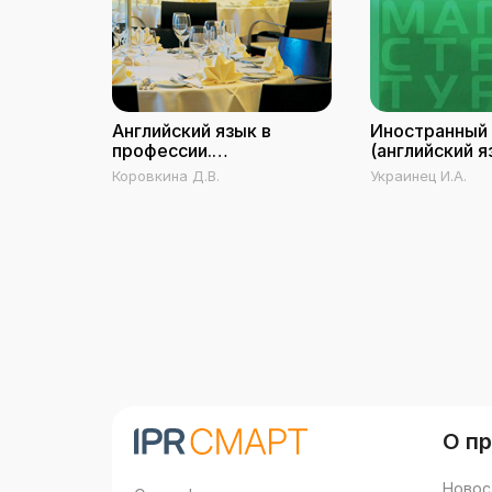
Английский язык в
Иностранный
профессии.
(английский я
Общественное питание
профессиона
Коровкина Д.В.
Украинец И.А.
деятельност
О п
Новос