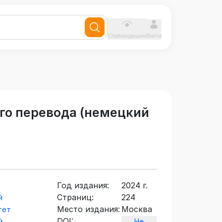
Слабовидящим
Войти
го перевода (немецкий
Год издания:
2024 г.
Страниц:
224
й
Место издания:
Москва
тет
DOI:
й
Не