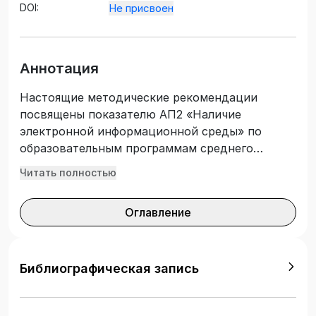
DOI:
Не присвоен
Аннотация
Настоящие методические рекомендации
посвящены показателю АП2 «Наличие
электронной информационной среды» по
образовательным программам среднего
профессионального образования и
Читать полностью
подготовлены с учетом предлагаемых
критериев развития ЭИОС. Данные критерии
Оглавление
будут способствовать развитию цифровой
зрелости ЭИОС и станут дополнительным
источником для формирования программ
развития и цифровой трансформации
Библиографическая запись
колледжа. Критерии оценки каждого
компонента ЭИОС и предлагаемая шкала