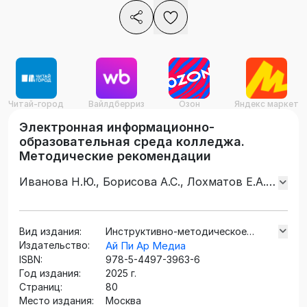
Читай-город
Вайлдберриз
Озон
Яндекс маркет
Электронная информационно-
образовательная среда колледжа.
Методические рекомендации
Иванова Н.Ю., Борисова А.С., Лохматов Е.А.,
Кошелев А.А.
Вид издания:
Инструктивно-методическое
Издательство:
издание
Ай Пи Ар Медиа
ISBN:
978-5-4497-3963-6
Год издания:
2025 г.
Страниц:
80
Место издания:
Москва