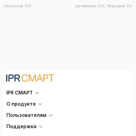
Околелов О.П.
Артеменко О.Н., Макадей Л.И.
IPR СМАРТ
О продукте
Пользователям
Поддержка