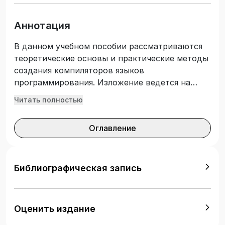
Аннотация
В данном учебном пособии рассматриваются
теоретические основы и практические методы
создания компиляторов языков
программирования. Изложение ведется на
основе языка программирования C# и
Читать полностью
платформы .NET. Издание предназначено для
студентов, обучающихся по направлениям
Оглавление
подготовки, связанным с информатикой и
информационными технологиями, а также для
всех, кто занимается программированием.
Библиографическая запись
Оценить издание