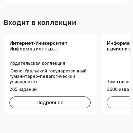
Входит в коллекции
Интернет-Университет
Информат
Информационных
вычислите
Технологий (ИНТУИТ)
Издательская коллекция
Южно-Уральский государственный
гуманитарно-педагогический
университет
Тематическ
265 изданий
3600 издан
Подробнее