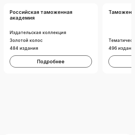
Российская таможенная
Таможенн
академия
Издательская коллекция
Золотой колос
Тематическ
484 издания
496 издани
Подробнее