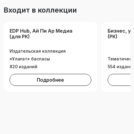
Входит в коллекции
EDP Hub, Ай Пи Ар Медиа
Бизнес, у
(для РК)
(РК)
Издательская коллекция
«Ұлағат» баспасы
Тематическ
820 изданий
554 издани
Подробнее