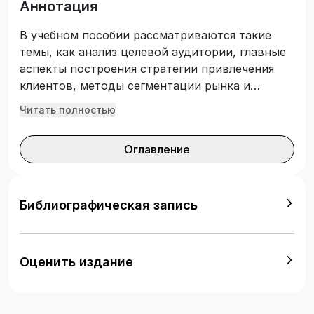
Аннотация
В учебном пособии рассматриваются такие
темы, как анализ целевой аудитории, главные
аспекты построения стратегии привлечения
клиентов, методы сегментации рынка и
выявление потребностей клиентов. Данное
Читать полностью
издание также включает рекомендации по
разработке плана презентации продукта,
Оглавление
демонстрирует этапы подготовки содержания
презентации, выбора формата подачи
информации и методов взаимодействия с
потенциальной аудиторией. Рекомендовано
Библиографическая запись
для студентов высшего образования области
образования «Менеджмент и управление»,
изучающих дисциплины «Маркетинг» и
Оценить издание
«Разработка стратегии привлечения клиентов
и плана презентации продукта».