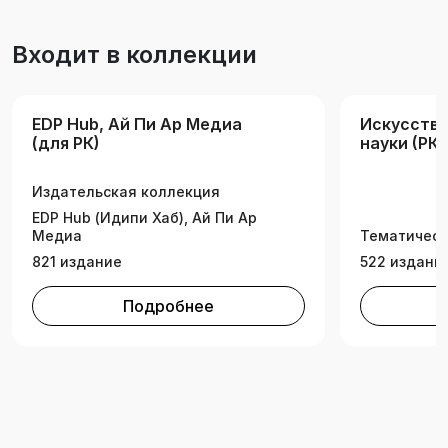
успешного проведения переговоров и
эффективного разрешения конфликтов.
Входит в коллекции
Учебное пособие может быть использовано
при обучении студентов образовательных
программ «Международные отношения»,
EDP Hub, Ай Пи Ар Медиа
Искусство
«Политология», «Государственное и местное
(для РК)
науки (РК)
управление», «Менеджмент», изучающих
дисциплину «Управление конфликтами».
Издательская коллекция
EDP Hub (Идипи Хаб), Ай Пи Ар
Медиа
Тематическ
821 издание
522 издани
Подробнее