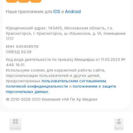
Наше приложение для
IOS
и
Android
Юридический адрес:
143405, Московская область, г.о.
Красногорск, г. Красногорск, ш. Ильинское, д. 1А, помещение
17.17
ИНН:
6454085119
ОКВЭД
62.09
Код вида деятельности по приказу Минцифры от 11.05.2023 №
449: 16.01
Используем cookies для корректной работы сайта,
персонализации пользователей и других целей,
предусмотренных
пользовательским соглашением
,
политикой конфиденциальности
и
положением о защите
персональных данных
.
© 2010-2026 ООО Компания «Ай Пи Ар Медиа»
Каталог
Войти