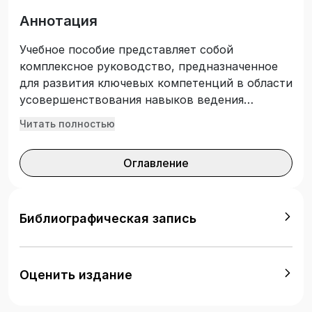
Аннотация
Учебное пособие представляет собой
комплексное руководство, предназначенное
для развития ключевых компетенций в области
усовершенствования навыков ведения
переговоров и урегулирования конфликтов.
Читать полностью
Актуальность изучения навыков переговоров и
управления конфликтами обусловлена их
Оглавление
значимостью в профессиональной и личной
сферах. Издание подготовлено в рамках
проекта ИРН AP14872210 «Совершенствование
профессиональных коммуникативных
Библиографическая запись
компетенций государственных служащих в
контексте “Слышащего государства”». Цели и
задачи книги включают формирование у
Оценить издание
студентов теоретических знаний и
практических навыков, необходимых для