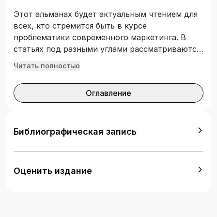
Этот альманах будет актуальным чтением для
всех, кто стремится быть в курсе
проблематики современного маркетинга. В
статьях под разными углами рассматриваются
ключевые тенденции и прогнозы развития в
Читать полностью
сфере цифровизации бизнеса, маркетинговых
коммуникаций, образования. Для
Оглавление
предпринимателей, маркетологов, ученых,
студентов, изучающих проблематику
экономики, менеджмента, рекламы и связей с
общественностью.
Библиографическая запись
Оценить издание