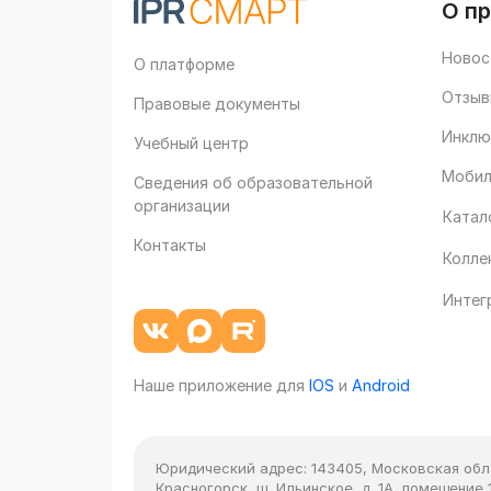
О п
Новос
О платформе
Отзыв
Правовые документы
Инклю
Учебный центр
Мобил
Сведения об образовательной
организации
Катал
Контакты
Колле
Интег
Наше приложение для
IOS
и
Android
Юридический адрес:
143405, Московская облас
Красногорск, ш. Ильинское, д. 1А, помещение 1