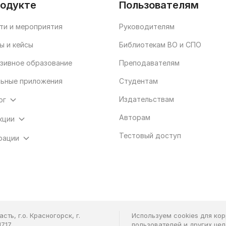
родукте
Пользователям
ти и мероприятия
Руководителям
ы и кейсы
Библиотекам ВО и СПО
зивное образование
Преподавателям
ьные приложения
Студентам
Издательствам
ог
Авторам
кции
Тестовый доступ
рации
ть, г.о. Красногорск, г.
Используем cookies для ко
7.17
пользователей и других це