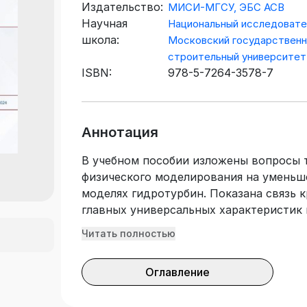
Издательство:
МИСИ-МГСУ, ЭБС АСВ
Научная
Национальный исследовате
школа:
Московский государствен
строительный университет
ISBN:
978-5-7264-3578-7
Аннотация
В учебном пособии изложены вопросы 
физического моделирования на уменьш
моделях гидротурбин. Показана связь 
главных универсальных характеристик
методики определения параметров моде
Читать полностью
частоты вращения, вращающего момент
лабораторного стенда для получения э
Оглавление
активной и реактивной турбин, изложе
эксперимента и обработки его результ