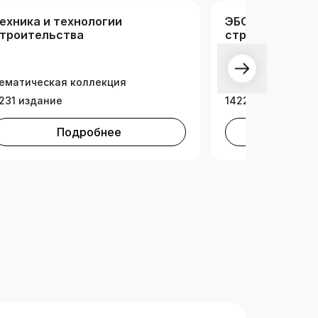
ехника и технологии
ЭБС Ассоциац
троительства
строительных 
Научно-образова
ематическая коллекция
платформа (НОП)
231 издание
14224 издания
Подробнее
Под