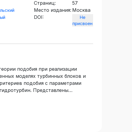
Страниц:
57
Место издания:
Москва
льский
DOI:
ный
Не
присвоен
теории подобия при реализации
енных моделях турбинных блоков и
критериев подобия с параметрами
 гидротурбин. Представлены
ли: расхода, напора, давления,
а. Дано описание учебного
нергетических характеристик
на методика проведения
атов. Для обучающихся по