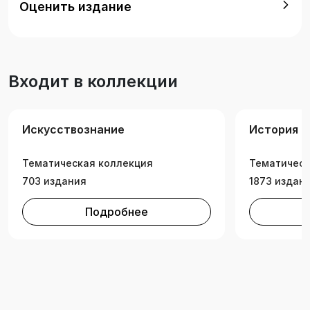
Оценить издание
процессов, происходящих в культуре, на
Западе и в России. Пособие адресовано
преподавателям и студентам гуманитарных
вузов, а также читателям, интересующимся
Входит в коллекции
историей культуры.
Искусствознание
История и
Тематическая коллекция
Тематическ
703 издания
1873 издан
Подробнее