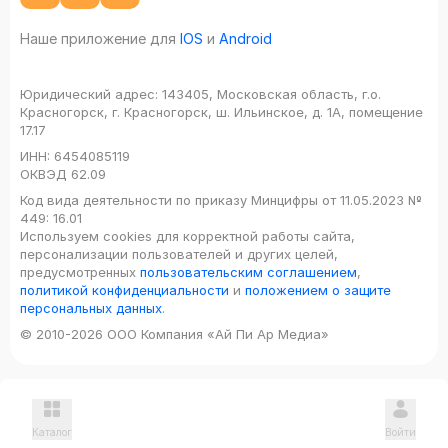
Наше приложение для
IOS
и
Android
Юридический адрес:
143405, Московская область, г.о.
Красногорск, г. Красногорск, ш. Ильинское, д. 1А, помещение
17.17
ИНН:
6454085119
ОКВЭД
62.09
Код вида деятельности по приказу Минцифры от 11.05.2023 №
449: 16.01
Используем cookies для корректной работы сайта,
персонализации пользователей и других целей,
предусмотренных
пользовательским соглашением
,
политикой конфиденциальности
и
положением о защите
персональных данных
.
© 2010-2026 ООО Компания «Ай Пи Ар Медиа»
Каталог
Войти