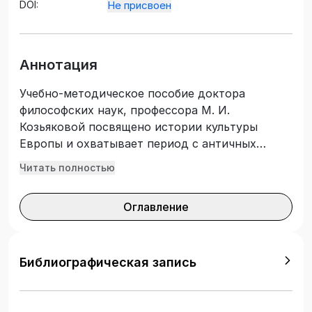
DOI:
Не присвоен
Аннотация
Учебно-методическое пособие доктора
философских наук, профессора М. И.
Козьяковой посвящено истории культуры
Европы и охватывает период с античных
времен до XX века. В работе представлены
Читать полностью
синхронизация и важнейшие доминанты
историографии, истории повседневности,
Оглавление
истории религии, философии, литературы,
изобразительных искусств, музыки и театра.
Таким образом, у читателя возникнет
целостное представление о европейской
Библиографическая запись
культуре. Кроме того, данное пособие
предлагает обширный материал для
сопоставления культурных явлений и