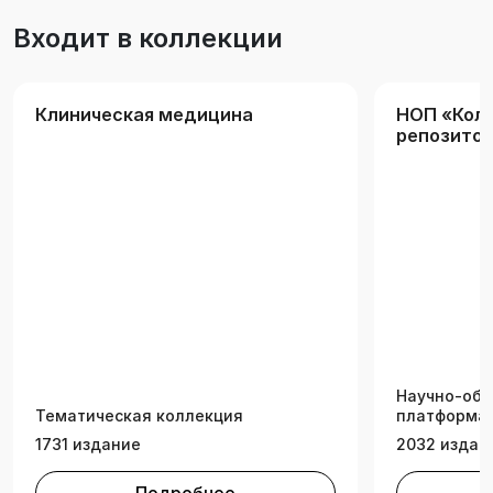
Входит в коллекции
Клиническая медицина
НОП «Кол
репозитор
аграрных 
Научно-обр
Тематическая коллекция
платформа 
1731 издание
2032 издан