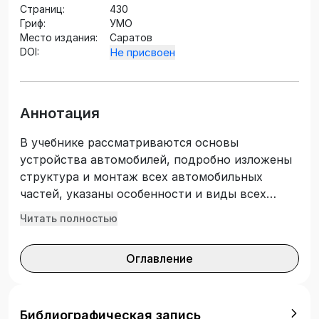
Страниц:
430
Гриф:
УМО
Место издания:
Саратов
DOI:
Не присвоен
Аннотация
В учебнике рассматриваются основы
устройства автомобилей, подробно изложены
структура и монтаж всех автомобильных
частей, указаны особенности и виды всех
систем и механизмов автомобилей, их
Читать полностью
строение, замена и ремонт. В учебнике
приведены необходимые иллюстрации и
Оглавление
схемы, дополняющие основной текст.
Подготовлен в соответствии с требованиями
Федерального государственного
образовательного стандарта среднего
Библиографическая запись