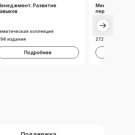
енеджмент. Развитие
Менеджмент. У
авыков
персоналом
ематическая коллекция
Тематическая ко
194 издания
2721 издание
Подробнее
Под
Поддержка