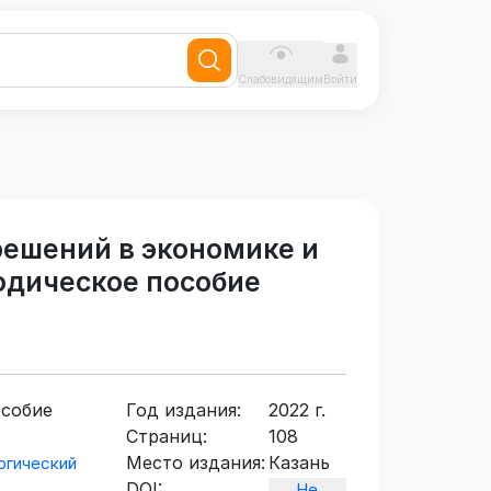
Слабовидящим
Войти
ешений в экономике и
одическое пособие
особие
Год издания:
2022 г.
Страниц:
108
Место издания:
Казань
огический
DOI:
Не