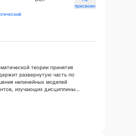
присвоен
огический
матической теории принятия
держит развернутую часть по
шения нелинейных моделей
ентов, изучающих дисциплины
ро- и микроэкономическое
дре бизнес-статистики и экономики.