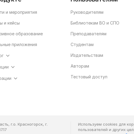
ти и мероприятия
Руководителям
ы и кейсы
Библиотекам ВО и СПО
зивное образование
Преподавателям
ьные приложения
Студентам
Издательствам
ог
Авторам
кции
Тестовый доступ
рации
ть, г.о. Красногорск, г.
Используем cookies для ко
7.17
пользователей и других це