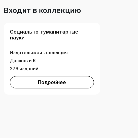
Преображению. Смысловые идентификации
Входит в коллекцию
базируются на квантах предмыслия,
соединяющих сознание человека с его
совокупным засознанием. Для широкого круга
Социально-гуманитарные
читателей, искренне ищущих смысла жизни.
науки
Издательская коллекция
Дашков и К
276 изданий
Подробнее