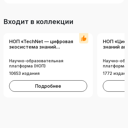
управленческих кадров АПК и исследователей,
занимающихся проблемами развития
льнопродуктового подкомплекса.
Входит в коллекции
НОП «TechNet — цифровая
НОП «Циф
экосистема знаний
знаний а
технических вузов»
комплекс
Научно-образовательная
Научно-обр
платформа (НОП)
платформа 
10653 издания
1772 издан
Подробнее