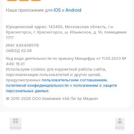
Наше приложение для
IOS
и
Android
Юридический адрес:
143405, Московская область, г.о.
Красногорск, г. Красногорск, ш. Ильинское, д. 1А, помещение
17.17
ИНН:
6454085119
ОКВЭД
62.09
Код вида деятельности по приказу Минцифры от 11.05.2023 №
449: 16.01
Используем cookies для корректной работы сайта,
персонализации пользователей и других целей,
предусмотренных
пользовательским соглашением
,
политикой конфиденциальности
и
положением о защите
персональных данных
.
© 2010-2026 ООО Компания «Ай Пи Ар Медиа»
Каталог
Войти