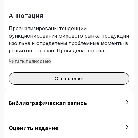
Аннотация
Проанализированы тенденции
функционирования мирового рынка продукции
изо льна и определены проблемные моменты в
развитии отрасли. Проведена оценка
эффективности выращивания и первичной
Читать полностью
переработки льна на предприятиях АПК
Республики Беларусь. Разработаны
Оглавление
рекомендации по повышению объемов
производства продукции льноводства,
сформулированы подходы к технической
модернизации льнозаводов, даны
Библиографическая запись
рекомендации по повышению эффективности
крупнейших производителей продукции изо
льна и развитию интеграционных процессов в
Оценить издание
данной отрасли. Предназначена для