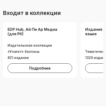
ұсынылады.
Входит в коллекции
EDP Hub, Ай Пи Ар Медиа
Издания н
(для РК)
языке
Издательская коллекция
«Ұлағат» баспасы
Тематическ
821 издание
1320 издан
Подробнее