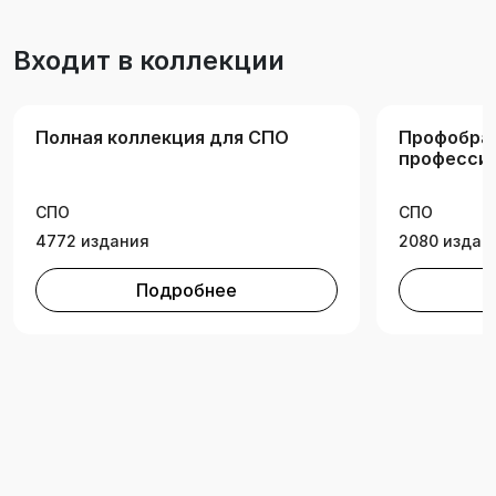
студентов, обучающихся по укрупненной
группе специальностей среднего
Входит в коллекции
профессионального образования
«Юриспруденция», изучающих дисциплину
«Уголовный процесс».
Полная коллекция для СПО
Профобра
професси
образован
СПО
СПО
4772 издания
2080 издан
Подробнее