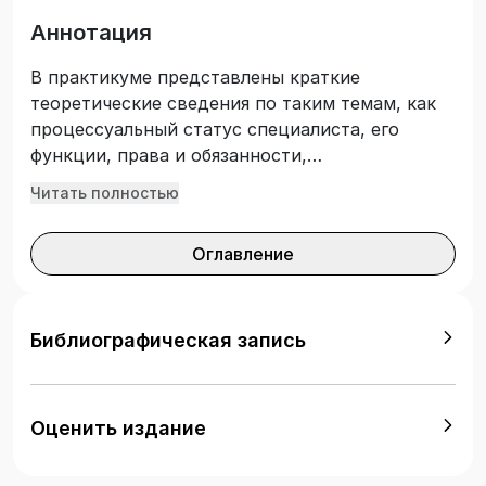
Аннотация
В практикуме представлены краткие
теоретические сведения по таким темам, как
процессуальный статус специалиста, его
функции, права и обязанности,
организационные основы участия специалиста
Читать полностью
в следственных действиях, особенности
работы с материальными следами при
Оглавление
производстве осмотра места пожара и
взрыва, описаны стадии и методы
предварительного исследования следов и
иных вещественных доказательств. Задания,
Библиографическая запись
тесты и ситуационные задачи направлены на
формирование у студентов правовой базы и
практических навыков принятия верных
Оценить издание
решений на разных этапах процессуальных
действий. Практикум предназначен для