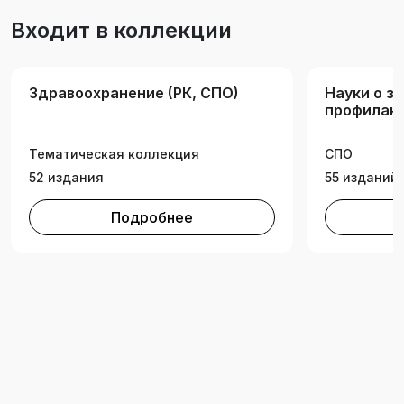
34.00.00 «Сестринское дело».
Входит в коллекции
Здравоохранение (РК, СПО)
Науки о з
профилак
медицина
Тематическая коллекция
СПО
52 издания
55 изданий
Подробнее