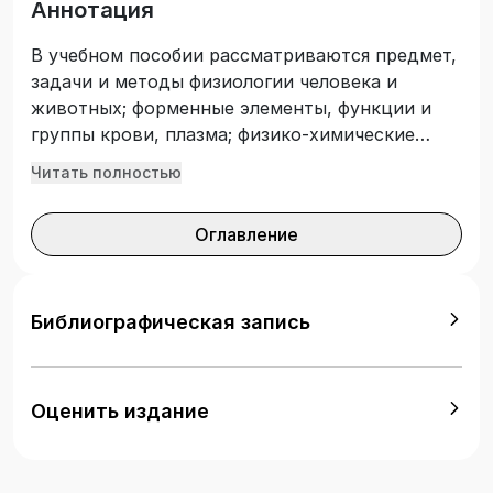
Аннотация
В учебном пособии рассматриваются предмет,
задачи и методы физиологии человека и
животных; форменные элементы, функции и
группы крови, плазма; физико-химические
свойства крови; физиология пищеварения;
Читать полностью
выделение, физиология почек. Издание
содержит исторический очерк развития
Оглавление
физиологии, задания и руководство к
выполнению лабораторных работ, материал
для самостоятельной работы обучающихся.
Учебное пособие предназначено для изучения
Библиографическая запись
дисциплины «Анатомия и физиология
человека» по профессии 34.01.01 «Младшая
медицинская сестра по уходу за больными»,
Оценить издание
также по укрупненным группам
специальностей среднего профессионального
образования 31.00.00 «Клиническая медицина»,