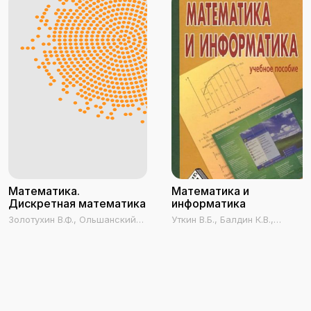
Математика.
Математика и
Дискретная математика
информатика
Золотухин В.Ф., Ольшанский
Уткин В.Б., Балдин К.В.,
В.В., Мартемьянов С.В.,
Рукосуев А.В.
Богданов А.Е., Петрова В.И.