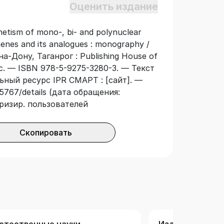
Оценить издание
cts is considered, the magneto-
delling objects for directed design of
netism of mono-, bi- and polynuclear
dered structures have been revealed.
nes and its analogues : monography /
-на-Дону, Таганрог : Publishing House of
8 с. — ISBN 978-5-9275-3280-3. — Текст
ьный ресурс IPR СМАРТ : [сайт]. —
5767/details (дата обращения:
оризир. пользователей
Скопировать