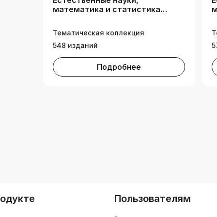
Естественные науки,
Е
математика и статистика
м
(РК)
(
Тематическая коллекция
Т
548 изданий
5
Подробнее
родукте
Пользователям