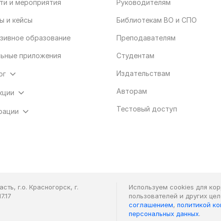
ти и мероприятия
Руководителям
ы и кейсы
Библиотекам ВО и СПО
зивное образование
Преподавателям
ьные приложения
Студентам
Издательствам
ог
Авторам
кции
Тестовый доступ
рации
ть, г.о. Красногорск, г.
Используем cookies для ко
7.17
пользователей и других це
соглашением
,
политикой к
персональных данных
.