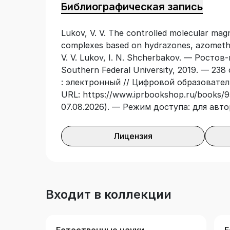
Библиографическая запись
complexes and character of exchange effe
structural correlations in the important mo
Lukov, V. V. The controlled molecular mag
one, two and threedimensional magneto-or
complexes based on hydrazones, azomethe
V. V. Lukov, I. N. Shcherbakov. — Ростов
Southern Federal University, 2019. — 23
: электронный // Цифровой образовател
URL: https://www.iprbookshop.ru/books/9
07.08.2026). — Режим доступа: для авт
Лицензия
Входит в коллекции