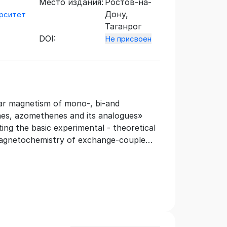
Место издания:
Ростов-на-
Дону,
рситет
Таганрог
DOI:
Не присвоен
r magnetism of mono-, bi-and
es, azomethenes and its analogues»
ting the basic experimental - theoretical
magnetochemistry of exchange-couple
fundamental concepts of magnetism
ropic exchange interaction, and the
rt of the monography is devoted to the
es at the description of a structure and
xes as well as supramolecular
, azomethenes and their analogues. The
ronic and geometrical structure of