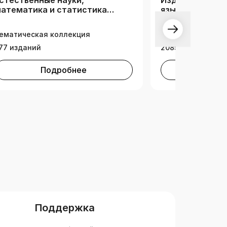
стественные науки,
Издания на ан
атематика и статистика
языке
рос.вузы для РК)
ематическая коллекция
Тематическая ко
77 изданий
2085 изданий
Подробнее
Под
Поддержка