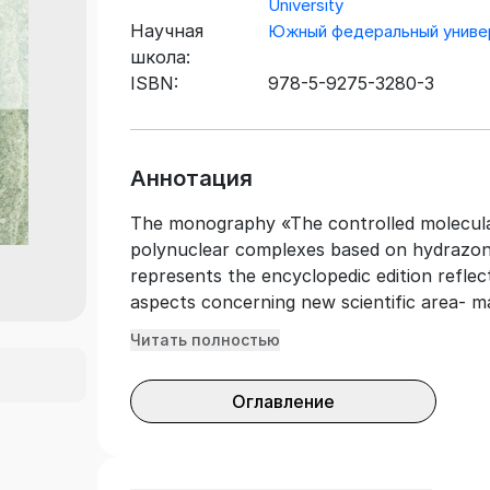
University
Научная
Южный федеральный униве
школа:
ISBN:
978-5-9275-3280-3
Аннотация
The monography «The controlled molecula
polynuclear complexes based on hydrazon
represents the encyclopedic edition reflec
aspects concerning new scientific area- 
systems. Alongside with a statement of 
Читать полностью
including features of isotropic and anisot
theory of spin transitions, the central pa
Оглавление
analysis of magnetochemistry’s opportuniti
properties of bi- and tetranuclear comple
architectures based mainly on hydrazones
interrelation between features of an elect