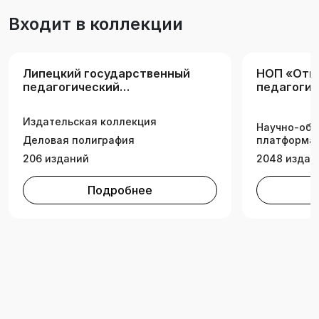
Входит в коллекции
Липецкий государственный
НОП «Отк
педагогический
педагогич
университет имени П.П.
образова
Семёнова-Тян-Шанского
Издательская коллекция
Научно-обр
Деловая полиграфия
платформа 
206 изданий
2048 издан
Подробнее