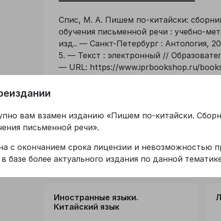
Спис, М. А. Пишем по-китайски: сборни
обучения письменной речи : учебно-мет
изд.. — Санкт-Петербург : Антология, 2
5. — Текст : электронный // Образовате
— URL: https://www.iprbookshop.ru/books
09.08.2026). — Режим доступа: для авт
реиздании
Лицензия
упно вам взамен изданию
«
Пишем по-китайски. Сбор
чения письменной речи
»
.
ана с окончанием срока лицензии и невозможностью п
 в базе более актуального издания по данной тематике
Входит в коллекции
Иностранные языки.
Л
Китайский язык