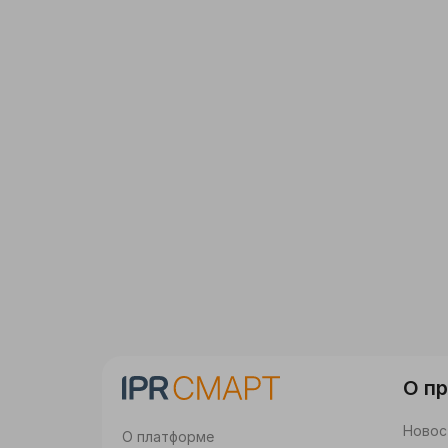
О п
Новос
О платформе