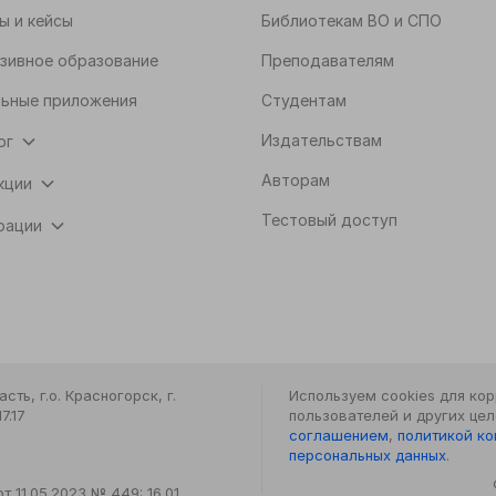
ы и кейсы
Библиотекам ВО и СПО
зивное образование
Преподавателям
ьные приложения
Студентам
Издательствам
ог
Авторам
кции
Тестовый доступ
рации
ть, г.о. Красногорск, г.
Используем cookies для ко
7.17
пользователей и других це
соглашением
,
политикой к
персональных данных
.
 11.05.2023 № 449: 16.01