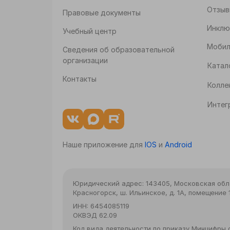
Отзыв
Правовые документы
Инклю
Учебный центр
Мобил
Сведения об образовательной
организации
Катал
Контакты
Колле
Интег
Наше приложение для
IOS
и
Android
Юридический адрес:
143405, Московская облас
Красногорск, ш. Ильинское, д. 1А, помещение 1
ИНН:
6454085119
ОКВЭД
62.09
Код вида деятельности по приказу Минцифры от