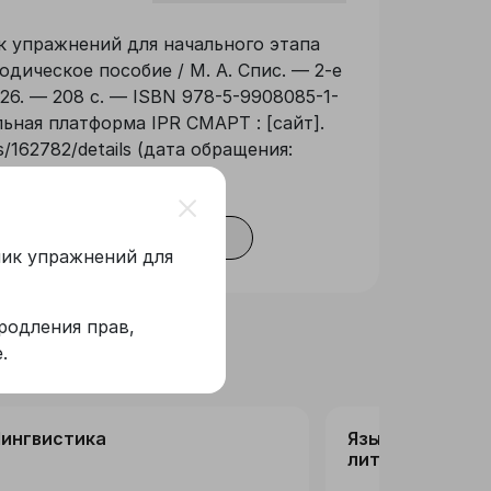
к упражнений для начального этапа
одическое пособие / М. А. Спис. — 2-е
026. — 208 с. — ISBN 978-5-9908085-1-
льная платформа IPR СМАРТ : [сайт].
/162782/details (дата обращения:
оризир. пользователей
Скопировать
ник упражнений для
родления прав,
.
ингвистика
Языкознание и
литературовед