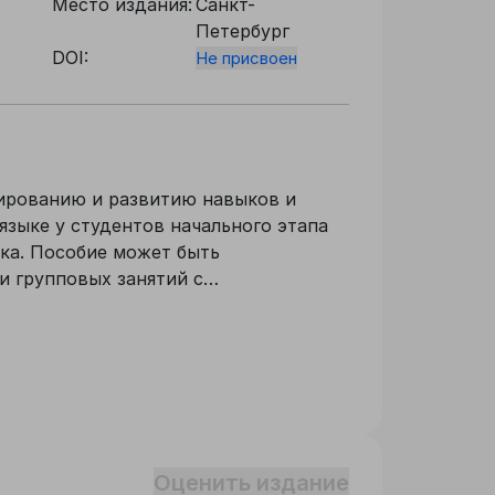
Место издания:
Санкт-
Петербург
DOI:
Не присвоен
ированию и развитию навыков и
языке у студентов начального этапа
ыка. Пособие может быть
и групповых занятий с
льной работы вне аудиторий.
Оценить издание