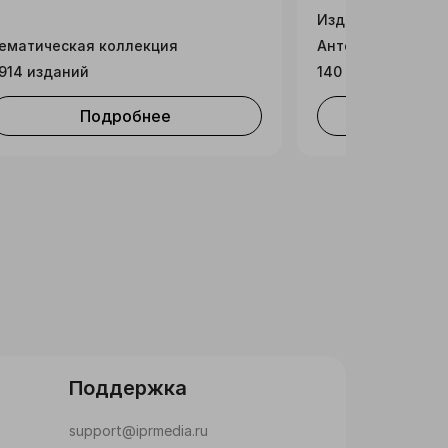
Издательская ко
ематическая коллекция
Антология
914 изданий
140 изданий
Подробнее
Под
Поддержка
support@iprmedia.ru