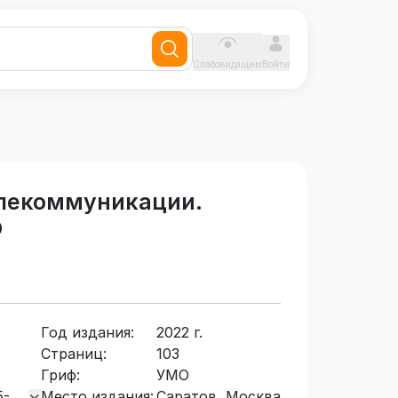
Слабовидящим
Войти
елекоммуникации.
О
Год издания:
2022 г.
Страниц:
103
р
Гриф:
УМО
5-
Место издания:
Саратов, Москва