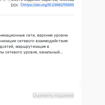
https://doi.org/10.23682/115695
DOI:
никационные сети, верхние уровни
низации сетевого взаимодействия:
одсетей, маршрутизация в
ы сетевого уровня, канальный
принципы и средства межсетевого
ветствии с Федеральным
ндартом среднего профессионального
ыть использовано для изучения
екоммуникации», «Компьютерные
ностей 09.00.00 «Информатика и
Оценить издание