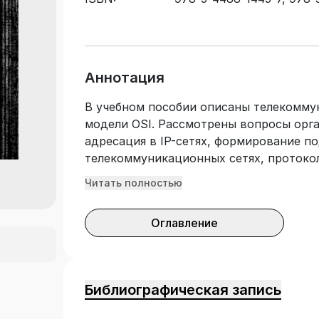
4497-1445-9
Аннотация
В учебном пособии описаны телекомму
модели OSI. Рассмотрены вопросы орга
адресация в IP-сетях, формирование п
телекоммуникационных сетях, протокол
уровень модели OSI. Показаны также 
Читать полностью
взаимодействия. Подготовлено в соот
государственным образовательным ста
Оглавление
образования. Учебное пособие может б
дисциплин «Компьютерные сети и тел
сети» по укрупненной группе специаль
вычислительная техника».
Библиографическая запись