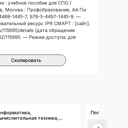
 : учебное пособие для СПО /
в, Москва : Профобразование, Ай Пи
4488-1445-7, 978-5-4497-1445-9. —
овательный ресурс IPR СМАРТ : [сайт].
/115695/details (дата обращения:
3682/115695. — Режим доступа: для
Скопировать
нформатика,
Полная коллек
ычислительная техника,
нформационные