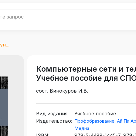
н...
Компьютерные сети и т
Учебное пособие для СП
сост. Винокуров И.В.
Вид издания:
Учебное пособие
Издательство:
Профобразование, Ай Пи А
Медиа
ISBN:
978-5-4488-1445-7, 978-