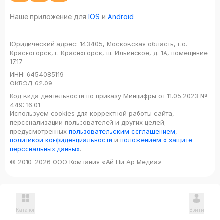
Наше приложение для
IOS
и
Android
Юридический адрес:
143405, Московская область, г.о.
Красногорск, г. Красногорск, ш. Ильинское, д. 1А, помещение
17.17
ИНН:
6454085119
ОКВЭД
62.09
Код вида деятельности по приказу Минцифры от 11.05.2023 №
449: 16.01
Используем cookies для корректной работы сайта,
персонализации пользователей и других целей,
предусмотренных
пользовательским соглашением
,
политикой конфиденциальности
и
положением о защите
персональных данных
.
© 2010-2026 ООО Компания «Ай Пи Ар Медиа»
Каталог
Войти