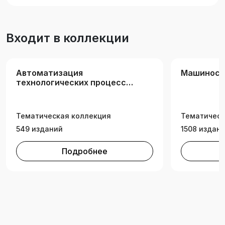
Входит в коллекции
Автоматизация
Машиност
технологических процессов
и производств
Тематическая коллекция
Тематическ
549 изданий
1508 издан
Подробнее