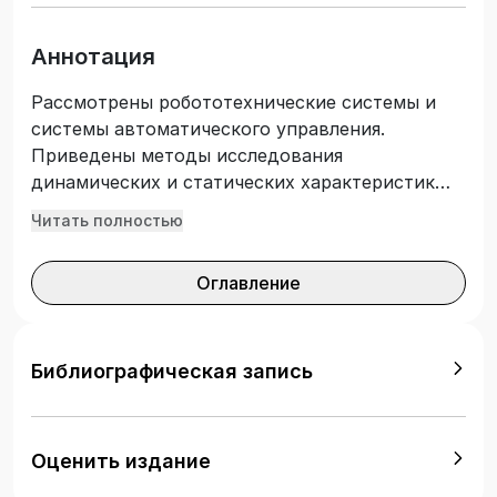
Аннотация
Рассмотрены робототехнические системы и
системы автоматического управления.
Приведены методы исследования
динамических и статических характеристик
объектов управления, методы
Читать полностью
экспериментального определения настроек
регуляторов и снятия переходных процессов в
Оглавление
АСР, исследования качества переходных
процессов. Предназначен для студентов 3, 4
курсов, обучающихся по направлениям
подготовки 27.03.04 «Управление в
Библиографическая запись
технических системах», 15.03.06 «Мехатроника
и робототехника», очной и заочной форм
обучения.
Оценить издание