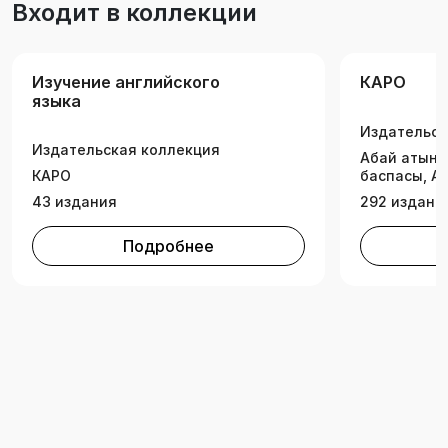
Входит в коллекции
написанию сочинения, вы сумеете его создать,
а главное — почувствуете некоторую
уверенность в том, о чем раньше боялись даже
Изучение английского
КАРО
подумать. Итак, смелее вперед!
языка
Издательск
Издательская коллекция
Абай атынд
КАРО
баспасы, А
43 издания
292 издани
Подробнее