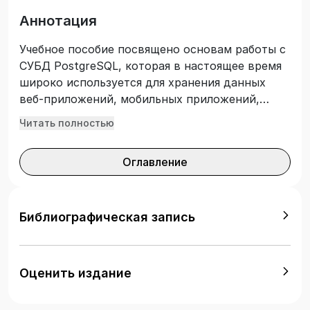
Аннотация
Учебное пособие посвящено основам работы с
СУБД PostgreSQL, которая в настоящее время
широко используется для хранения данных
веб-приложений, мобильных приложений,
аналитических приложений и пр. Содержит
Читать полностью
лабораторный практикум, включающий 11
лабораторных работ. Предназначено
Оглавление
обучающимся по направлениям 09.03.01
«Информатика и вычислительная техника»,
09.03.02 «Информационные системы и
технологии», 09.03.03 «Прикладная
Библиографическая запись
информатика», 09.03.04 «Программная
инженерия». Будет полезно студентам других
направлений, осваивающим дисциплины
Оценить издание
«Базы данных» и «Системы управления базами
данных».