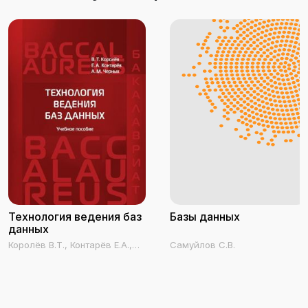
Технология ведения баз
Базы данных
данных
Королёв В.Т., Контарёв Е.А.,
Самуйлов С.В.
Черных А.М.