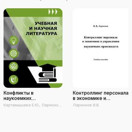
Конфликты в
Контроллинг персонала
наукоемких
в экономике и
производствах
управлении наукоемких
Картамышева Е.Ю., Ларионов
Ларионов В.В.
производств
Г.В., Мулач М.В.