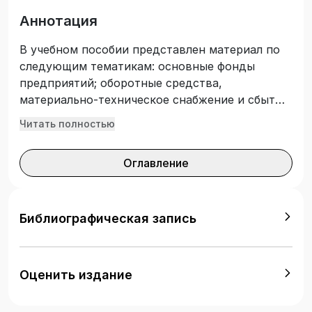
Аннотация
В учебном пособии представлен материал по
следующим тематикам: основные фонды
предприятий; оборотные средства,
материально-техническое снабжение и сбыт
продукции; персонал, производительность
Читать полностью
труда, заработная плата; издержки
производства и себестоимость продукции;
Оглавление
ценообразование; цена, прибыль,
рентабельность; оценка экономической
эффективности инженерных решений. Издание
предназначено для обучающихся по
Библиографическая запись
направлению 16.03.01 «Техническая физика»
(профиль «Физическая электроника») в
качестве учебного пособия при изучении
Оценить издание
дисциплины «Экономика и организация
производства».