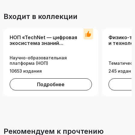
Входит в коллекции
НОП «TechNet — цифровая
Физико-те
экосистема знаний
и техноло
технических вузов»
Научно-образовательная
платформа (НОП)
Тематическ
10653 издания
245 издани
Подробнее
Рекомендуем к прочтению