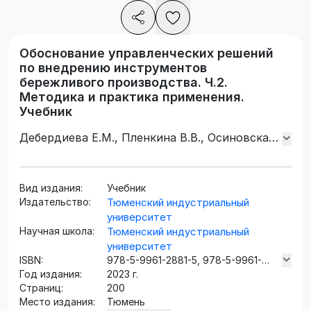
Обоснование управленческих решений
по внедрению инструментов
бережливого производства. Ч.2.
Методика и практика применения.
Учебник
Дебердиева Е.М., Пленкина В.В., Осиновская
И.В.
Вид издания:
Учебник
Издательство:
Тюменский индустриальный
университет
Научная школа:
Тюменский индустриальный
университет
ISBN:
978-5-9961-2881-5, 978-5-9961-
Год издания:
3147-1 (ч.2)
2023 г.
Страниц:
200
Место издания:
Тюмень