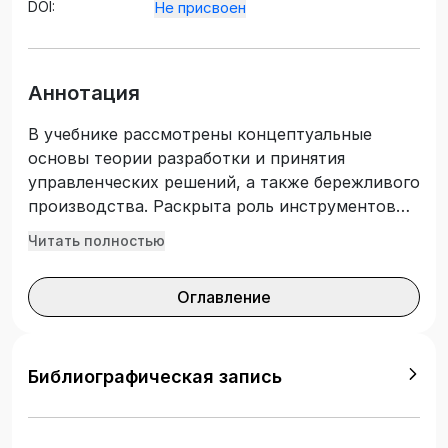
DOI:
Не присвоен
Аннотация
В учебнике рассмотрены концептуальные
основы теории разработки и принятия
управленческих решений, а также бережливого
производства. Раскрыта роль инструментов
бережливого производства в повышении
Читать полностью
эффективности деятельности предприятия.
Особое внимание уделяется вопросам
Оглавление
диагностики проблемных ситуации и причин
их возникновения. Рассматриваются основные
принципы бережливого производства,
технология разработки и принятия
Библиографическая запись
управленческих решений в контексте
внедрения основных инструментов
бережливого производства в практику