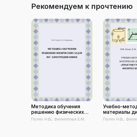
Рекомендуем к прочтению
Методика обучения
Учебно-мето
решению физических
материалы д
задач по
«Практикум 
Полях Н.Ф., Филиппова Е.М.
Полях Н.Ф., Фили
электродинамике
физических з