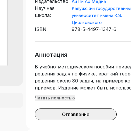
Издательство:
Ай Пи Ар Медиа
Научная
Калужский государственны
школа:
университет имени К.Э.
Циолковского
ISBN:
978-5-4497-1347-6
Аннотация
В учебно-методическом пособии приве
решения задач по физике, краткий тео
решения около 80 задач, на примере к
приемов. Издание может быть использ
«Практикум по решению физических за
Читать полностью
подготовки 44.03.05 «Педагогическое 
подготовки), профиль «Физика и матем
Оглавление