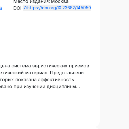
Место издания:
Москва
https://doi.org/10.23682/145950
DOI:
й
дена система эвристических приемов
ретический материал. Представлены
оторых показана эффективность
овано при изучении дисциплины
дач» студентами направления
образование» (с двумя профилями
атика».