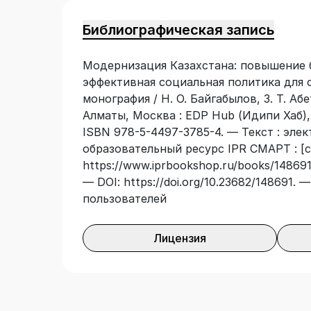
оптимальной социальной политики для 
(2022–2024 гг.), целями которого были
Библиографическая запись
и качества жизни населения в Республи
методологического и методического ин
Модернизация Казахстана: повышение б
бедности населения, разработки опти
эффективная социальная политика для 
и обеспечения благоприятных условий 
монография / Н. О. Байгабылов, З. Т. Абе
авторов коллективной монографии, на
Алматы, Москва : EDP Hub (Идипи Хаб),
принципы и представления о неравенст
ISBN 978-5-4497-3785-4. — Текст : эле
внести вклад в формирование нового 
образовательный ресурс IPR СМАРТ : [с
будет работать на общее благо. При р
https://www.iprbookshop.ru/books/148691/
методология социоструктурного анали
— DOI: https://doi.org/10.23682/148691.
эмпирический инструментарий и анали
пользователей
качественных данных. Коллективная мо
представителям социальных и гуманита
государственного менеджмента и всем 
Лицензия
прогрессе.