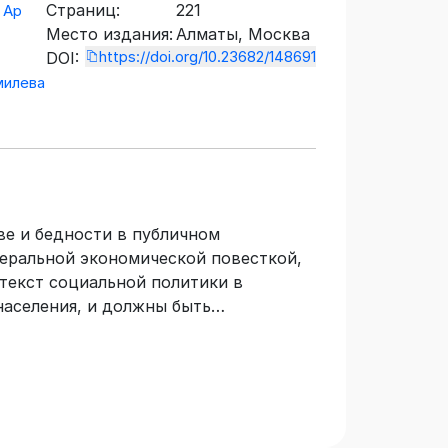
Страниц:
221
 Ар
Место издания:
Алматы, Москва
https://doi.org/10.23682/148691
DOI:
милева
е и бедности в публичном
беральной экономической повесткой,
текст социальной политики в
населения, и должны быть
ком направлении необходимо
змерения бедности, является
графии. Коллективная монография
оекта ИРН AP14869561 «Социальная
ышение уровня жизни и формирование