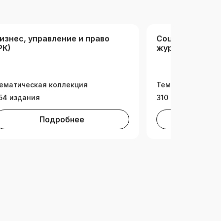
изнес, управление и право
Социальные на
РК)
журналистика 
информация (Р
ематическая коллекция
Тематическая ко
54 издания
310 изданий
Подробнее
Под