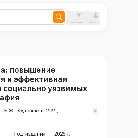
Слабовидящим
Войти
на: повышение
ия и эффективная
я социально уязвимых
рафия
т Б.Ж., Кудабеков М.М.,
 Н.И., Сакенова С.М., Байзакова З.М.
Год издания:
2025 г.