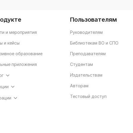
родукте
Пользователям
ти и мероприятия
Руководителям
ы и кейсы
Библиотекам ВО и СПО
зивное образование
Преподавателям
ьные приложения
Студентам
Издательствам
ог
Авторам
кции
Тестовый доступ
рации