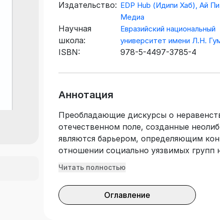
Издательство:
EDP Hub (Идипи Хаб), Ай Пи
Медиа
Научная
Евразийский национальный
школа:
университет имени Л.Н. Гу
ISBN:
978-5-4497-3785-4
Аннотация
Преобладающие дискурсы о неравенств
отечественном поле, созданные неоли
являются барьером, определяющим кон
отношении социально уязвимых групп 
переосмыслены. Понимание того, в ка
Читать полностью
переосмыслить существующие модели и
главным предметом коллективной моно
Оглавление
разработана на основе результатов пр
модернизация Нового Казахстана: пов