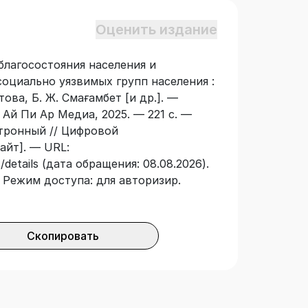
социально уязвимого населения»
 исследование проблем низких доходов
Оценить издание
ке Казахстан и разработка
струментария для оценки уровня
лагосостояния населения и
мальной модели социальной политики
социально уязвимых групп населения :
для уязвимого населения. По мнению
това, Б. Ж. Смағамбет [и др.]. —
стала необходимость изменить общие
 Ай Пи Ар Медиа, 2025. — 221 с. —
ве и бедности, которые могли бы
ктронный // Цифровой
типа экономики — экономики, которая
айт]. — URL:
еализации проекта были применены
details (дата обращения: 08.08.2026).
за и реляционный подход,
 — Режим доступа: для авторизир.
з совокупности количественных и
нография будет интересна не только
рных наук, но и представителям
тем, кто заинтересован в социальном
Скопировать