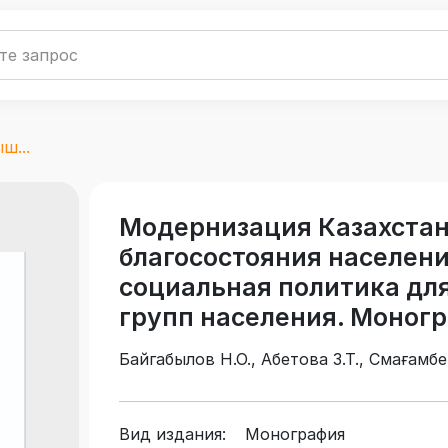
ш...
Модернизация Казахста
благосостояния населен
социальная политика дл
групп населения. Моног
Байгабылов Н.О., Абетова З.Т., Смағамбе
Айқынбайқызы А., Турез Ш.А., Завьялова
Вид издания:
Монография