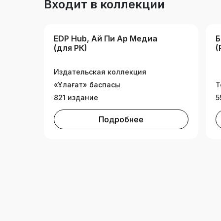
Входит в коллекции
EDP Hub, Ай Пи Ар Медиа
Б
(для РК)
(
Издательская коллекция
«Ұлағат» баспасы
Т
821 издание
5
Подробнее