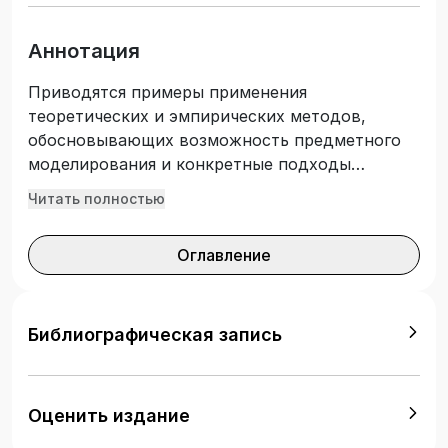
Аннотация
Приводятся примеры применения
теоретических и эмпирических методов,
обосновывающих возможность предметного
моделирования и конкретные подходы
предметного моделирования в областях
Читать полностью
гидроаэромеханики и прочности. Даются
частные задачи использования некоторых
Оглавление
методов научного исследования
преимущественно связанных и
обосновывающих методы моделирования к
задачам водного транспорта. Книга является
Библиографическая запись
учебным пособием для обучающихся по
основным и дополнительным
профессиональным дисциплинам, в том числе
Оценить издание
для научных исследований, практической и